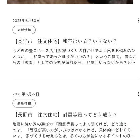
2025年6月30日
最新情報
【長野市 注文住宅】和室はいる？いらない？
今どきの畳スペース活用法 家づくりの打合せでよく出るお悩みのひ
とつが、 「和室ってあったほうがいいの？」 というご質問。 昔なが
らの「客間」としての役割が薄れた今、 和室＝いらないかも？と思
う方も増えています。 でも実は、ちょっとした畳スペースがあると
暮らしがぐっと便利に、心地よく なるんです。 和室＝“いかにも”じ
ゃなくていい 「床の間に掛け軸」「ふすま付きの完全和室」など、
昔ながらのスタイルは今では少数派。最近は、 リビング横にゆるく
つながった“畳コーナー” が人気です。 小上がりにして収納スペース