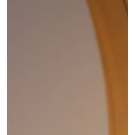
中野市＿注文住宅
【長野市 注文住宅】「生活動線」ってなに？
毎日がラクになる間取りの考え方 「間取りを考えるとき、なにから
決めたらいいのか分からない」そんなお声をよくいただきます。 そ
こで大切なのが、 “生活動線” という考え方です。 🚶‍♀️生活動線とは？
簡単にいうと、 家の中で人が移動する流れ のこと。 たとえば── 朝
起きて→洗面所で顔を洗い→着替えて朝ごはんを作る 洗濯して→干
して→しまう 帰宅して→手を洗って→荷物を置く こうした 毎日のル
ーティンがスムーズに進むように設計すること が、生活動線の工夫
です。 ✅動線が悪いとどうなる？ ・家族が同じ場所に集中して、朝
から大渋滞💦 ・洗濯物を2階まで運ぶのが面倒で山積み💦 ・キッチ
ンとゴミ箱が遠くてイライラ…💦 毎日何気なくやっている動きだか
らこそ、 ちょっとした配置の違いが ストレス に なります。 🌟暮らし
がラクになる動線の工夫例 帰宅→手洗い→荷物収納 がスムーズな
「ただいま動線」 洗う→干す→しまう が近くで完結する 「洗濯動
線」 家事をしながら子どもを見守れる 「見守り動線」 動線が整って
いると、家事の効率もグッと上がり、自然