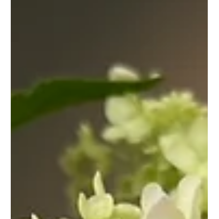
て、比べて、気づけるポイントがたくさん！ ショールームでは、 ✅
洗面台の高さ・ボウルの大きさ ✅ 鏡のタイプ（鏡裏収納 or 一面鏡）
✅ 対称的な2種類の洗面 など、 カタログではわからないリアルな“使
い勝手”を体感 できます。 「ちょっとの高さの違い」で使いやすさが
変わる、「水はね防止にこのタイルがいい」など、ショールームなら
ではの**“気づき”**がきっとあるはずです。 6月はショールーム見学
会を開催中！ 「洗面まわりの収納って、どうすればスッキリする
の？」 「共働きに向いた水まわりの配置って？」 そんな疑問も、お
気軽にスタッフにご相談ください。...