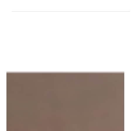
2025年6月27日
に リビングと一体で使えるフラットタイプ 洋風インテリアに合う琉
最新情報
球畳やカラー畳も◎ 見た目も使い方も「今どき」にアップデートさ
れています。 子育て世代にうれしい畳スペースの使い方 赤ちゃんの
【長野市 注文住宅】耐震等級ってどう違う？
お昼寝やおむつ替えに おもちゃを広げて遊ぶプレイスペースに お昼
寝マットや布団を敷いて簡易寝室に クッション性のある畳は、転倒
地震に強い家の選び方 「耐震等級ってよく聞くけど、どう違う
が心配な時期にもぴったり。 リビング続きなら目も届きやすく、育
の？」 「等級が高い方がいいのはわかるけど、具体的にどれくら
児中のストレスも軽減 されます。 大人にとっての“ちょっといい畳”
い？」 家づくりを考えるとき、多くの方が気になるポイントのひと
ごろっ
つが “耐震性” です。 そもそも「耐震等級」って？ 耐震等級とは、
建物の地震に対する強さ を表す基準です。 国が定めた「住宅性能表
示制度」で、 1〜3の3段階 に分かれています。 耐震等級 耐震性能の
レベル 主な特徴 等級1 最低限の基準 建築基準法で定められた強さ。
震度6強〜7で倒壊しない程度。 等級2 等級1の1.25倍 学校や病院など
に求められる強さ。災害時の避難所になる建物に多い。 等級3 等級1
の1.5倍 警察署や消防署と同レベル。もっとも高い耐震性能。 等級3
がおすすめな理由 大きな地震でも倒壊しにくい設計 で安心 住宅ロー
ン減税や地震保険料の優遇 がある 将来的な資産価値にも影響 するこ
とも 特に家族の安全を第一に考えるなら、 耐震等級3を基準に考える
のがおすすめ です。 地震大国・日本で家を建てるなら、 「地震に強
い家」 であることはとても大切。 「