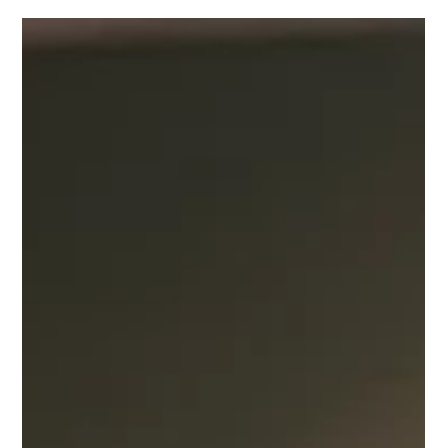
2025年6月19日
最新情報
【長野市 注文住宅】ショールーム紹介～洗面・水まわ
り編～
「毎日使う場所」に、ちょっとの工夫で大きな快適を。 こんにち
は、Good Lifeスタッフです。 今回のショールーム紹介は、「洗面・
水まわりコーナー」をピックアップ！ 洗面台って、朝の身支度や帰
宅後の手洗い、メイクやスキンケアなど…実は、家族みんなが**毎日
何度も使う“生活の中心”**なんです。 でも、いざ家づくりとなる
と、つい後回しにしてしまいがちな場所でもあります。 💡実物を見