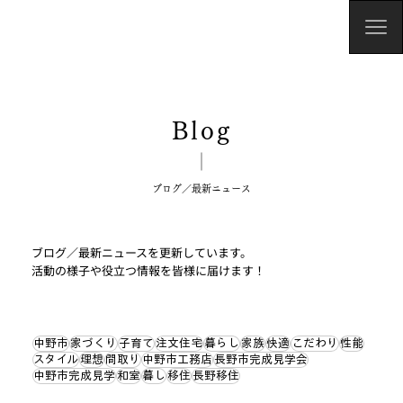
Blog
​ブログ／最新ニュース
ブログ／最新ニュースを更新しています。
​活動の様子や役立つ情報を皆様に届けます！
中野市
家づくり
子育て
注文住宅
暮らし
家族
快適
こだわり
性能
スタイル
理想
間取り
中野市工務店
長野市完成見学会
中野市完成見学
和室
暮し
移住
長野移住