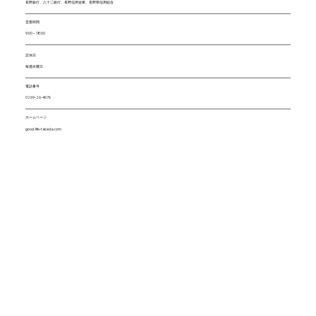
長野銀行、八十二銀行、長野信用金庫、長野県信用組合
営業時間
9:00～18:00
定休日
毎週水曜日
電話番号
0269-26-4076
ホームページ
good-life-takeda.com