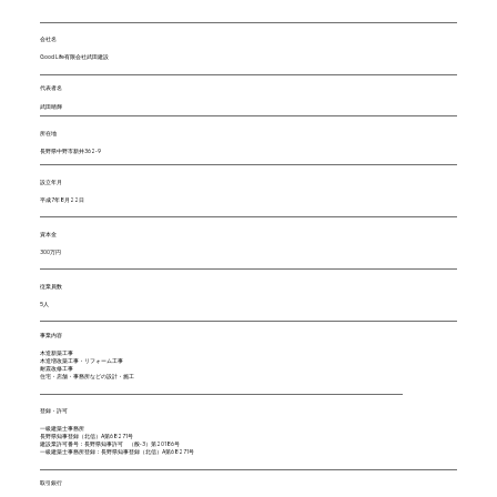
会社名
Good Life有限会社武田建設
代表者名
武田晴輝
所在地
長野県中野市​新井362-9​
設立年月
平成7年8月22日
​資本金
300万円
従業員数
5人
事業内容
木造新築工事
木造増改築工事・リフォーム工事
耐震改修工事
住宅・店舗・事務所などの設計・施工
登録・許可
一級建築士事務所
長野県知事登録（北信）A第68271号
建設業許可番号：長野県知事許可 （般-3）第20186号
一級建築士事務所登録：長野県知事登録（北信）A第68271号
取引銀行