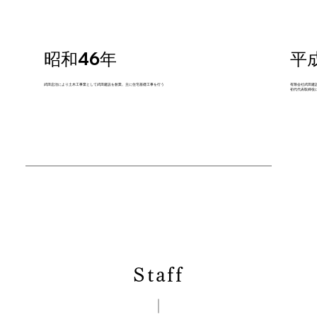
昭和46年
平
武田忠治により土木工事業として武田建設を創業。主に住宅基礎工事を行う
有限会社武田建
初代代表取締役
Staff