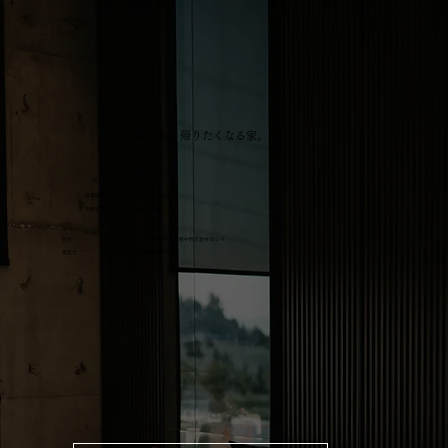
どんな時でも、帰りたくなる家。
0269-26-4076
tel
営業時間 9:00~18:00｜定休日 水曜日
​長野市注文住宅 中野市注文住宅​
住所
​〒383-0064 長野県中野市新井362-9
有限会社武田建設
運営元