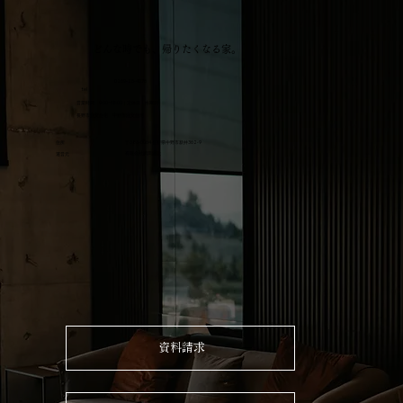
どんな時でも、帰りたくなる家。
0269-26-4076
tel
営業時間 9:00~18:00｜定休日 水曜日
​長野市注文住宅 中野市注文住宅​
住所
​〒383-0064 長野県中野市新井362-9
有限会社武田建設
運営元
資料請求