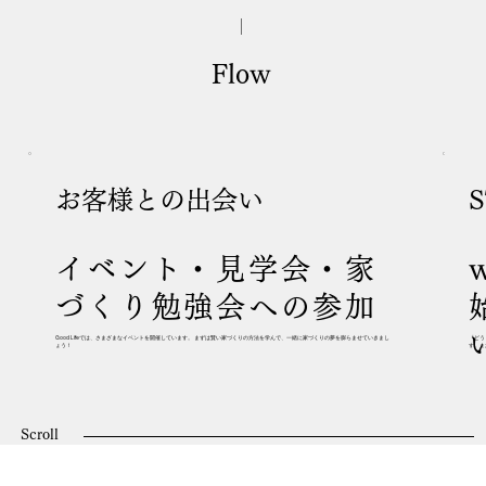
Flow
お客様との出会い
S
イベント・見学会・家
づくり勉強会への参加
Good Lifeでは、さまざまなイベントを開催しています。 まずは賢い家づくりの方法を学んで、一緒に家づくりの夢を膨らませていきまし
「どう
ょう！
す。ま
Scroll