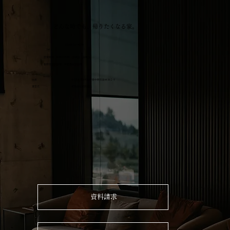
どんな時でも、帰りたくなる家。
0269-26-4076
tel
営業時間 9:00~18:00｜定休日 水曜日
​長野市注文住宅 中野市注文住宅​
住所
​〒383-0064 長野県中野市新井362-9
有限会社武田建設
運営元
資料請求