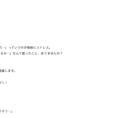
た…」っていうのが地味にストレス。  
るか…」なんて思ったこと、ありませんか？  
激減します。
し！  
そう…」  