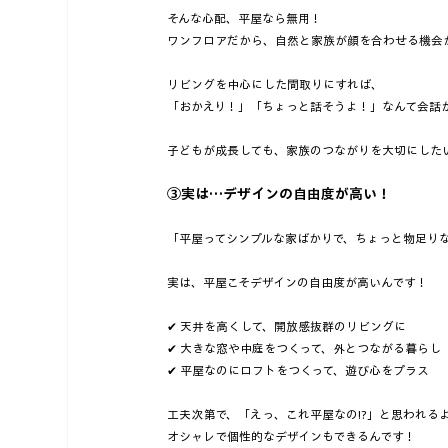
そんな心配、平屋なら無用！  
ワンフロアだから、自然と家族が顔を合わせる機会が
リビングを中心にした間取りにすれば、  
「おかえり！」「ちょっと話そうよ！」なんて会話が
子どもが成長しても、家族のつながりを大切にしたい
③実は…デザインの自由度が高い！
「平屋ってシンプルな家ばかりで、ちょっと物足りな
実は、平屋こそデザインの自由度が高いんです！
✔ 天井を高くして、開放感抜群のリビングに  
✔ 大きな窓や中庭をつくって、外とつながる暮らし  
✔ 平屋なのにロフトをつくって、遊び心をプラス  
工夫次第で、「えっ、これ平屋なの!?」と思われるよ
オシャレで個性的なデザインもできるんです！  