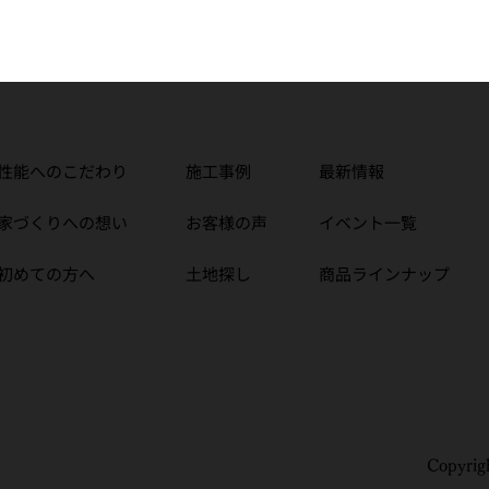
性能へのこだわり
施工事例
最新情報
OODLIFE工務店として
6月のイベント情
家づくりへの想い
お客様の声
イベント一覧
たな一歩。新ロゴお披露目
GOODLIFE工務
初めての方へ
土地探し
商品ラインナップ
ベントを開催しました！」
りを楽しく学ぼう
中野市 新築】
戸建て】
Copyri