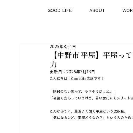
GOOD LIFE
ABOUT
WOR
2025年3月1日
【中野市 平屋】平屋っ
力
更新日：
2025年3月13日
こんにちは！GoodLife広報です！
「階段のない家って、ラクそうだよね。」  
「老後も安心っていうけど、若い世代にもメリットあ
こんなふうに、最近よく聞く平屋という選択肢。  
「気になるけど、実際どうなの？」という人のために