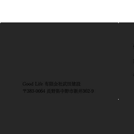
新築完成見学会㏌小布施町｜
「G
中庭が暮らしの真ん中にある
新
家
イ
Good Life 有限会社武田建設
【
〒383-0064 長野県中野市新井362-9