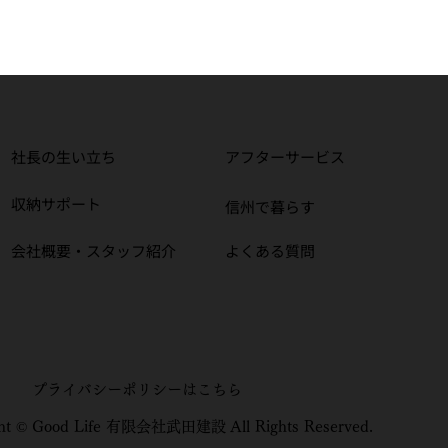
社長の生い立ち
アフターサービス
報｜
収納サポート
信州で暮らす
店で家づく
​会社概要・スタッフ紹介
よくある質問
！【長野市
プライバシーポリシー​はこちら
ght © Good Life 有限会社武田建設 All Rights Reserved.