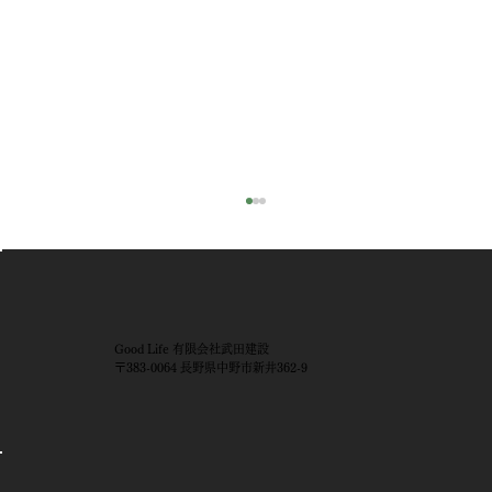
Good Life 有限会社武田建設
〒383-0064 長野県中野市新井362-9
新築完成見学会㏌小布施町｜中庭が暮ら