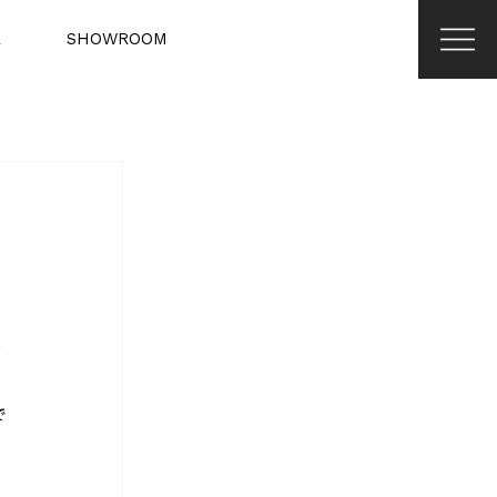
R
SHOWROOM
役
で