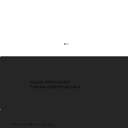
Good Life 有限会社武田建設
〒383-0064 長野県中野市新井362-9
「GOODLIFE工務店として新たな一歩。
新ロゴお披露目イベントを開催しまし
プライバシーポリシー​はこちら