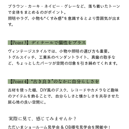
ブラウン・カーキ・ネイビー・グレーなど、落ち着いたトーン
で全体をまとめるのがポイント。
照明やラグ、小物も“くすみ感”を意識するとより雰囲気が出ま
す。
【Point 3】ディテールで個性をプラス
ヴィンテージスタイルでは、小物や照明の選び方も重要。
トグルスイッチ、工業系のペンダントライト、真鍮の取手な
ど、ちょっとしたパーツが空間の印象を引き締めてくれます。
【Point 4】“古き良き”のなかに自分らしさを
古材を使った棚、DIY風のデスク、レコードやカメラなど趣味
のアイテムを飾ることで、自分らしさと懐かしさを共存させた
居心地の良い空間に。
 実際に見て、感じてみませんか？
ただいまショールーム見学会 & OB様宅見学会を開催中！