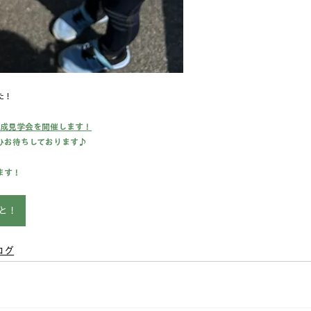
た！
完成見学会を開催します！
ひお待ちしております♪
ます！
と！
ログ