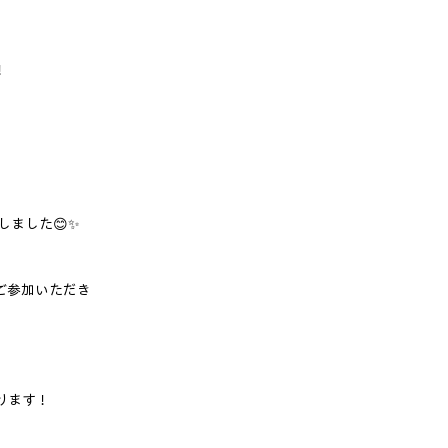
！
ました😊✨
ご参加いただき
おります！