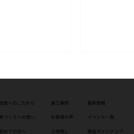
性能へのこだわり
施工事例
最新情報
月のイベント情報｜
H様邸 お引渡しを
家づくりへの想い
お客様の声
イベント一覧
ODLIFE工務店で家づく
だきました【中野市
初めての方へ
土地探し
商品ラインナップ