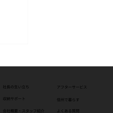
社長の生い立ち
アフターサービス
させていた
収納サポート
信州で暮らす
 注文住
​会社概要・スタッフ紹介
よくある質問