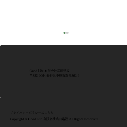
Good Life 有限会社武田建設
〒383-0064 長野県中野市新井362-9
「GOODLIFE工務店として新たな一歩。
新ロゴお披露目イベントを開催しまし
プライバシーポリシー​はこちら
Copyright © Good Life 有限会社武田建設 All Rights Reserved.
た！」【中野市 新築】